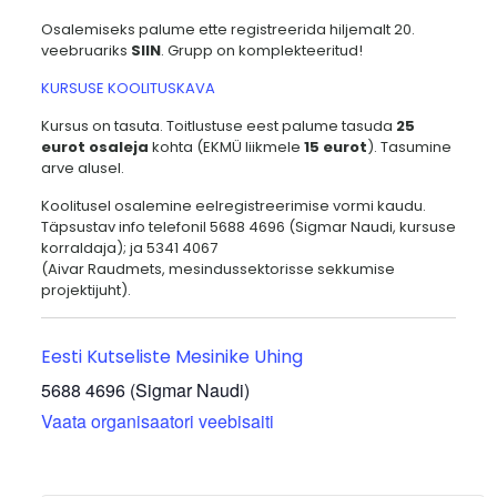
Osalemiseks palume ette registreerida hiljemalt 20.
veebruariks
SIIN
. Grupp on komplekteeritud!
KURSUSE KOOLITUSKAVA
Kursus on tasuta. Toitlustuse eest palume tasuda
25
eurot osaleja
kohta (EKMÜ liikmele
15 eurot
). Tasumine
arve alusel.
Koolitusel osalemine eelregistreerimise vormi kaudu.
Täpsustav info telefonil 5688 4696 (Sigmar Naudi, kursuse
korraldaja); ja 5341 4067
(Aivar Raudmets, mesindussektorisse sekkumise
projektijuht).
Eesti Kutseliste Mesinike Uhing
5688 4696 (Sigmar Naudi)
Vaata organisaatori veebisaiti