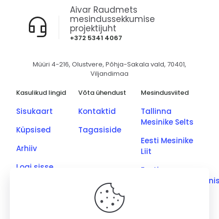
Aivar Raudmets
mesindussekkumise
projektijuht
+372 5341 4067
Müüri 4-216, Olustvere, Põhja-Sakala vald, 70401,
Viljandimaa
Kasulikud lingid
Võta ühendust
Mesindusviited
Sisukaart
Kontaktid
Tallinna
Mesinike Selts
Küpsised
Tagasiside
Eesti Mesinike
Arhiiv
Liit
Logi sisse
Eesti
Põllumajandusmini
Eesti Kutseliste
Mesinike Ühing