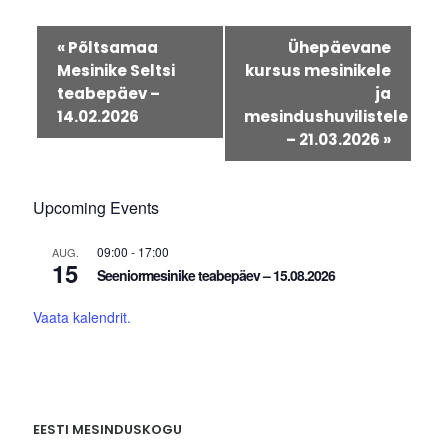
Sündmus
«
Põltsamaa
Ühepäevane
Navigatsioon
Mesinike Seltsi
kursus mesinikele
teabepäev –
ja
14.02.2026
mesindushuvilistele
– 21.03.2026
»
Upcoming Events
09:00
-
17:00
AUG.
15
Seeniormesinike teabepäev – 15.08.2026
Vaata kalendrit.
EESTI MESINDUSKOGU