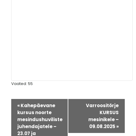
Vaated: 55
Sündmus
«
Kahepäevane
Varroositõrje
Navigatsioon
kursus noorte
KURSUS
mesindushuviliste
mesinikele –
juhendajatele –
09.08.2025
»
23.07 ja