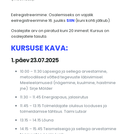
Eelregistreerimine: Osalemiseks on vajalik
eelregistreerimine 16. juuliks
SIIN
(kuni kohti jätkub).
Osalejate arv on piiratud kuni 20 inimest. Kursus on
osalejatele tasuta.
KURSUSE KAVA:
1. päev 23.07.2025
10.00 – 11.30 Lapseiga ja sellega arvestamine,
metoodilised võtted tegevuste läbiviimisel.
Meeleelamused (nägemine, kuulmine, haistmine
jne). Sirje Mölder
11.30 – 11.45 Energiapaus, jalasirutus
11.45 – 13.15 Tolmeldajate olulisus looduses ja
tolmeldamise tähtsus. Taimi Lutsar
13.15 – 14.15 Lõuna
14.15 – 15.45 Teismeliseiga ja sellega arvestamine