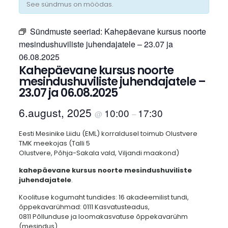
See sündmus on möödas.
Sündmuste seeriad:
Kahepäevane kursus noorte
mesindushuviliste juhendajatele – 23.07 ja
06.08.2025
Kahepäevane kursus noorte
mesindushuviliste juhendajatele –
23.07 ja 06.08.2025
6.august, 2025
10:00
17:30
@
–
Eesti Mesinike Liidu (EML) korraldusel toimub Olustvere
TMK meekojas (Talli 5
Olustvere, Põhja-Sakala vald, Viljandi maakond)
kahepäevane kursus noorte mesindushuviliste
juhendajatele
.
Koolituse kogumaht tundides: 16 akadeemilist tundi,
õppekavarühmad: 0111 Kasvatusteadus,
0811 Põllunduse ja loomakasvatuse õppekavarühm
(mesindus).