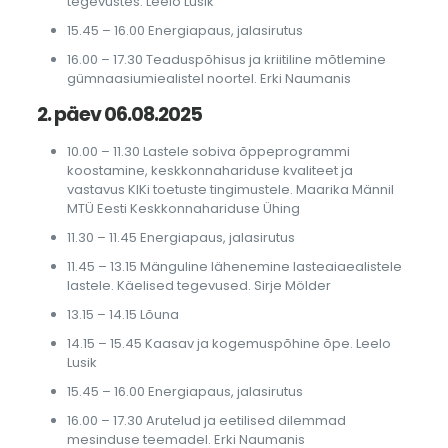
tegevustes. Leelo Lusik
15.45 – 16.00 Energiapaus, jalasirutus
16.00 – 17.30 Teaduspõhisus ja kriitiline mõtlemine
gümnaasiumiealistel noortel. Erki Naumanis
2. päev 06.08.2025
10.00 – 11.30 Lastele sobiva õppeprogrammi
koostamine, keskkonnahariduse kvaliteet ja
vastavus KIKi toetuste tingimustele. Maarika Männil
MTÜ Eesti Keskkonnahariduse Ühing
11.30 – 11.45 Energiapaus, jalasirutus
11.45 – 13.15 Mänguline lähenemine lasteaiaealistele
lastele. Käelised tegevused. Sirje Mölder
13.15 – 14.15 Lõuna
14.15 – 15.45 Kaasav ja kogemuspõhine õpe. Leelo
Lusik
15.45 – 16.00 Energiapaus, jalasirutus
16.00 – 17.30 Arutelud ja eetilised dilemmad
mesinduse teemadel. Erki Naumanis