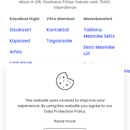
Müüri 4-216, Olustvere, Põhja-Sakala vald, 70401,
Viljandimaa
Kasulikud lingid
Võta ühendust
Mesindusviited
Sisukaart
Kontaktid
Tallinna
Mesinike Selts
Küpsised
Tagasiside
Eesti Mesinike
Arhiiv
Liit
Logi sisse
Eesti
Põllumajandusmini
Eesti Kutseliste
Mesinike Ühing
Saaremaa
This website uses cookies to improve your
Meetootjate
experience. By using this website you agree to our
Data Protection Policy
.
Ühing
Read more