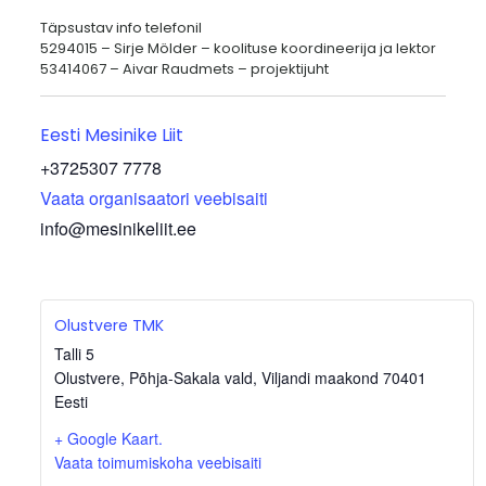
Täpsustav info telefonil
5294015 – Sirje Mölder – koolituse koordineerija ja lektor
53414067 – Aivar Raudmets – projektijuht
Eesti Mesinike Liit
+3725307 7778
Vaata organisaatori veebisaiti
info@mesinikeliit.ee
Olustvere TMK
Talli 5
Olustvere, Põhja-Sakala vald
,
Viljandi maakond
70401
Eesti
+ Google Kaart.
Vaata toimumiskoha veebisaiti