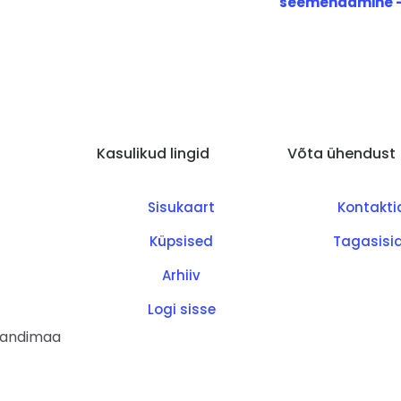
seemendamine –
Kasulikud lingid
Võta ühendust
Sisukaart
Kontakti
Küpsised
Tagasisi
Arhiiv
Logi sisse
ljandimaa