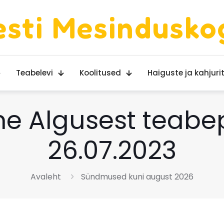
esti Mesindusko
Teabelevi
Koolitused
Haiguste ja kahjurit
e Algusest teabe
26.07.2023
Avaleht
Sündmused kuni august 2026