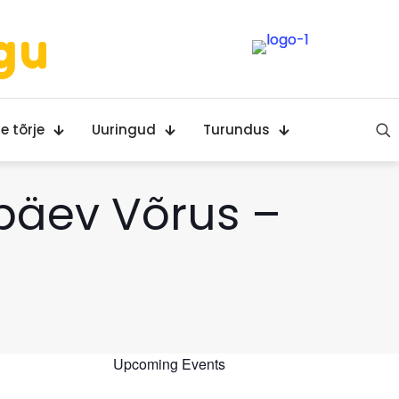
gu
e tõrje
Uuringud
Turundus
päev Võrus –
Upcoming Events