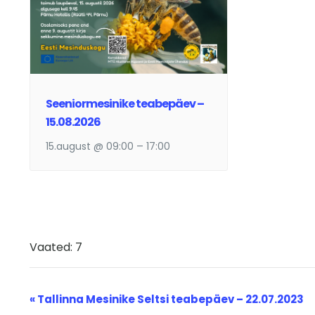
Seeniormesinike teabepäev –
15.08.2026
15.august @ 09:00
–
17:00
Vaated: 7
Sündmus
«
Tallinna Mesinike Seltsi teabepäev – 22.07.2023