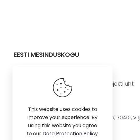
Navigatsioon
EESTI MESINDUSKOGU
Aivar Raudmets
mesindussekkumise projektijuht
+372 5341 4067
This website uses cookies to
improve your experience. By
Müüri 4-216, Olustvere, Põhja-Sakala vald, 70401, Vi
using this website you agree
to our
Data Protection Policy
.