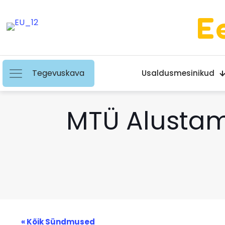
E
Tegevuskava
Usaldusmesinikud
MTÜ Alustam
« Kõik Sündmused