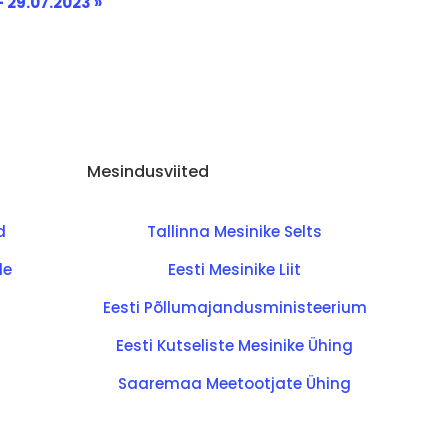
 29.07.2023
»
Mesindusviited
d
Tallinna Mesinike Selts
de
Eesti Mesinike Liit
Eesti Põllumajandusministeerium
Eesti Kutseliste Mesinike Ühing
Saaremaa Meetootjate Ühing