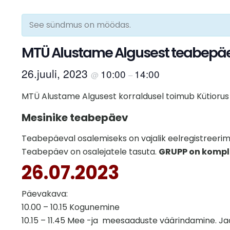
See sündmus on möödas.
MTÜ Alustame Algusest teabepäev
26.juuli, 2023
10:00
14:00
@
–
MTÜ Alustame Algusest korraldusel toimub Kütiorus
Mesinike teabepäev
Teabepäeval osalemiseks on vajalik eelregistreerim
Teabepäev on osalejatele tasuta.
GRUPP on kompl
26.07.2023
Päevakava:
10.00 – 10.15 Kogunemine
10.15 – 11.45 Mee -ja meesaaduste väärindamine. Jaa