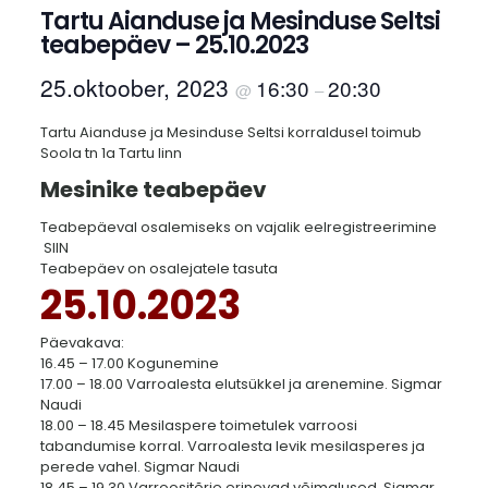
Tartu Aianduse ja Mesinduse Seltsi
teabepäev – 25.10.2023
25.oktoober, 2023
16:30
20:30
@
–
Tartu Aianduse ja Mesinduse Seltsi korraldusel toimub
Soola tn 1a Tartu linn
Mesinike teabepäev
Teabepäeval osalemiseks on vajalik eelregistreerimine
SIIN
Teabepäev on osalejatele tasuta
25.10.2023
Päevakava:
16.45 – 17.00 Kogunemine
17.00 – 18.00 Varroalesta elutsükkel ja arenemine. Sigmar
Naudi
18.00 – 18.45 Mesilaspere toimetulek varroosi
tabandumise korral. Varroalesta levik mesilasperes ja
perede vahel. Sigmar Naudi
18.45 – 19.30 Varroositõrje erinevad võimalused. Sigmar