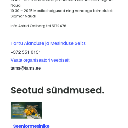
Naudi
19.30 – 20.15 Mesilashaigused ning nendega toimetulek.
Sigmar Naudi
Info Astrid Oolberg tel 5172476
Tartu Aianduse ja Mesinduse Selts
+372 551 0131
Vaata organisaatori veebisaiti
tams@tams.ee
Seotud sündmused.
Seeniormesinike