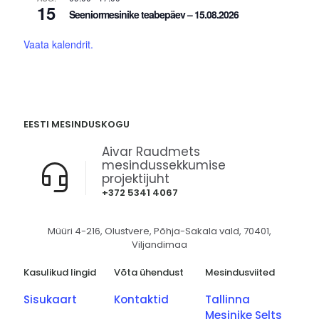
15
Seeniormesinike teabepäev – 15.08.2026
Vaata kalendrit.
EESTI MESINDUSKOGU
Aivar Raudmets
mesindussekkumise
projektijuht
+372 5341 4067
Müüri 4-216, Olustvere, Põhja-Sakala vald, 70401,
Viljandimaa
Kasulikud lingid
Võta ühendust
Mesindusviited
Sisukaart
Kontaktid
Tallinna
Mesinike Selts