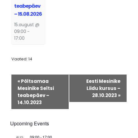
teabepäev
– 15.08.2026
15.august @
09:00
–
17:00
Vaated: 14
Sündmus
«
Põltsamaa
Eesti Mesinike
Navigatsioon
Mesinike Seltsi
Liidu kursus –
teabepäev –
28.10.2023
»
14.10.2023
Upcoming Events
09:00
-
17:00
AUG.