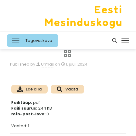
Eesti
Mesinduskogu
Tegevuskava
Published by
Urmas
on
1. juuli 2024
Lae alla
Vaata
Failitüüp:
pdf
Faili suurus:
244 KB
mfn-post-love:
0
Vaated: 1