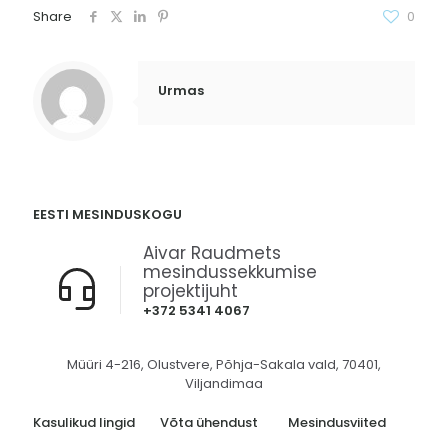
Share
0
Urmas
EESTI MESINDUSKOGU
Aivar Raudmets
mesindussekkumise
projektijuht
+372 5341 4067
Müüri 4-216, Olustvere, Põhja-Sakala vald, 70401,
Viljandimaa
Kasulikud lingid
Võta ühendust
Mesindusviited