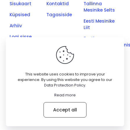
Sisukaart
Kontaktid
Tallinna
Mesinike Selts
Küpsised
Tagasiside
Eesti Mesinike
Arhiiv
Liit
Logi sisse
Eesti
Põllumajandusmini
Eesti Kutseliste
Mesinike Ühing
Saaremaa
This website uses cookies to improve your
Meetootjate
experience. By using this website you agree to our
Data Protection Policy
.
Ühing
Read more
© 2026 Betheme by
Muffin group
| All Rights Reserved |
Accept all
Powered by
WordPress