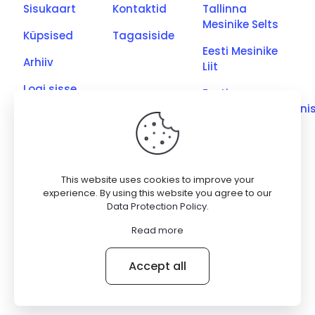
Sisukaart
Kontaktid
Tallinna
Mesinike Selts
Küpsised
Tagasiside
Eesti Mesinike
Arhiiv
Liit
Logi sisse
Eesti
Põllumajandusmini
Eesti Kutseliste
Mesinike Ühing
Saaremaa
This website uses cookies to improve your
Meetootjate
experience. By using this website you agree to our
Data Protection Policy
.
Ühing
Read more
© 2026 Betheme by
Muffin group
| All Rights Reserved |
Accept all
Powered by
WordPress