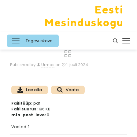
Eesti
Mesinduskogu
Tegevuskava
Published by
Urmas
on
1. juuli 2024
Lae alla
Vaata
Failitüüp:
pdf
Faili suurus:
196 KB
mfn-post-love:
0
Vaated: 1