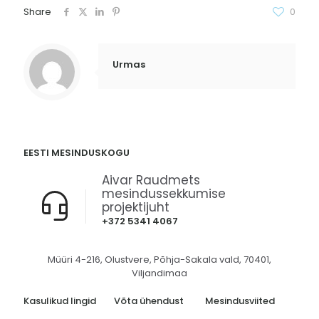
Share
0
Urmas
EESTI MESINDUSKOGU
Aivar Raudmets
mesindussekkumise
projektijuht
+372 5341 4067
Müüri 4-216, Olustvere, Põhja-Sakala vald, 70401,
Viljandimaa
Kasulikud lingid
Võta ühendust
Mesindusviited