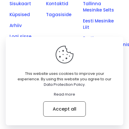
Sisukaart
Kontaktid
Tallinna
Mesinike Selts
Küpsised
Tagasiside
Eesti Mesinike
Arhiiv
Liit
Logi sisse
Eesti
Põllumajandusmini
Eesti Kutseliste
Mesinike Ühing
Saaremaa
This website uses cookies to improve your
Meetootjate
experience. By using this website you agree to our
Data Protection Policy
.
Ühing
Read more
© 2026 Betheme by
Muffin group
| All Rights Reserved |
Accept all
Powered by
WordPress