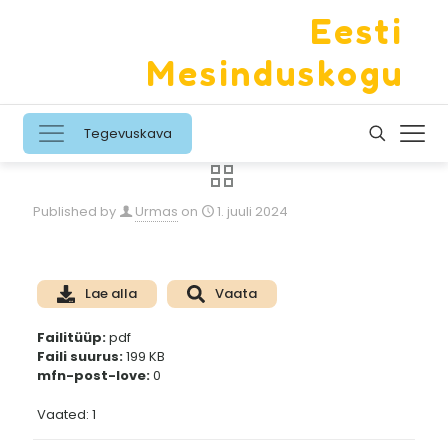
Eesti
Mesinduskogu
Tegevuskava
Published by
Urmas
on
1. juuli 2024
Lae alla
Vaata
Failitüüp:
pdf
Faili suurus:
199 KB
mfn-post-love:
0
Vaated: 1