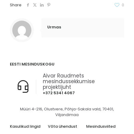
Share
0
Urmas
EESTI MESINDUSKOGU
Aivar Raudmets
mesindussekkumise
projektijuht
+372 5341 4067
Müüri 4-216, Olustvere, Põhja-Sakala vald, 70401,
Viljandimaa
Kasulikud lingid
Võta ühendust
Mesindusviited