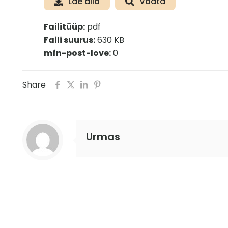
Lae alla
Vaata
Failitüüp:
pdf
Faili suurus:
630 KB
mfn-post-love:
0
Share
Urmas