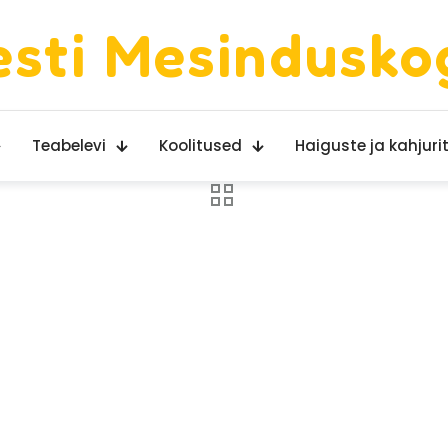
esti Mesindusko
Teabelevi
Koolitused
Haiguste ja kahjurit