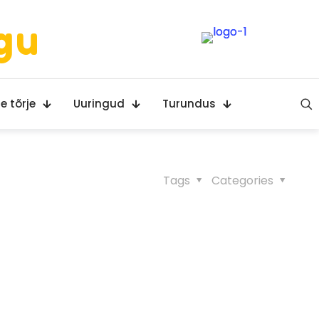
gu
e tõrje
Uuringud
Turundus
Tags
Categories