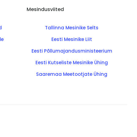
Mesindusviited
d
Tallinna Mesinike Selts
de
Eesti Mesinike Liit
Eesti Põllumajandusministeerium
Eesti Kutseliste Mesinike Ühing
Saaremaa Meetootjate Ühing