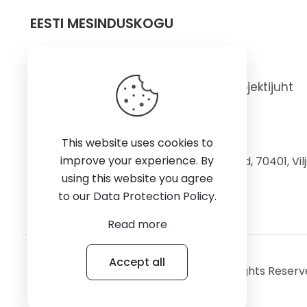
EESTI MESINDUSKOGU
Aivar Raudmets
mesindussekkumise projektijuht
+372 5341 4067
This website uses cookies to
improve your experience. By
Müüri 4-216, Olustvere, Põhja-Sakala vald, 70401, Vi
using this website you agree
to our
Data Protection Policy
.
Read more
Accept all
© 2026 Betheme by
Muffin group
| All Rights Reser