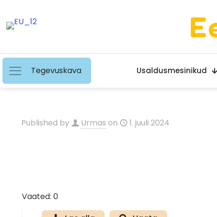
E
Tegevuskava
Usaldusmesinikud
Published by
Urmas
on
1. juuli 2024
Vaated: 0