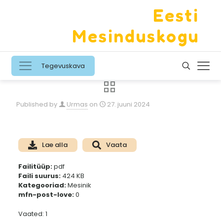
Eesti
Mesinduskogu
Tegevuskava
Published by
Urmas
on
27. juuni 2024
Lae alla
Vaata
Failitüüp:
pdf
Faili suurus:
424 KB
Kategooriad:
Mesinik
mfn-post-love:
0
Vaated: 1