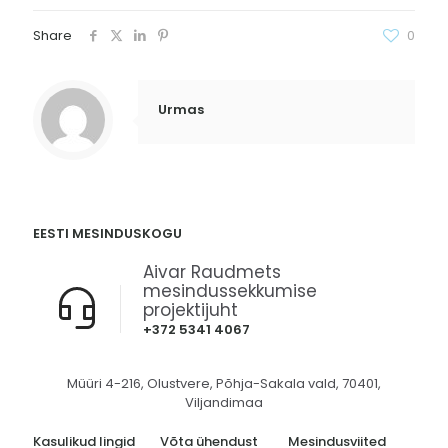
Share
0
Urmas
EESTI MESINDUSKOGU
Aivar Raudmets
mesindussekkumise
projektijuht
+372 5341 4067
Müüri 4-216, Olustvere, Põhja-Sakala vald, 70401,
Viljandimaa
Kasulikud lingid
Võta ühendust
Mesindusviited