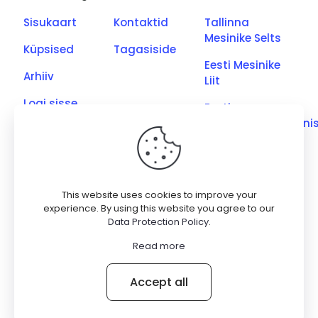
Sisukaart
Kontaktid
Tallinna
Mesinike Selts
Küpsised
Tagasiside
Eesti Mesinike
Arhiiv
Liit
Logi sisse
Eesti
Põllumajandusmini
Eesti Kutseliste
Mesinike Ühing
Saaremaa
This website uses cookies to improve your
Meetootjate
experience. By using this website you agree to our
Data Protection Policy
.
Ühing
Read more
© 2026 Betheme by
Muffin group
| All Rights Reserved |
Accept all
Powered by
WordPress