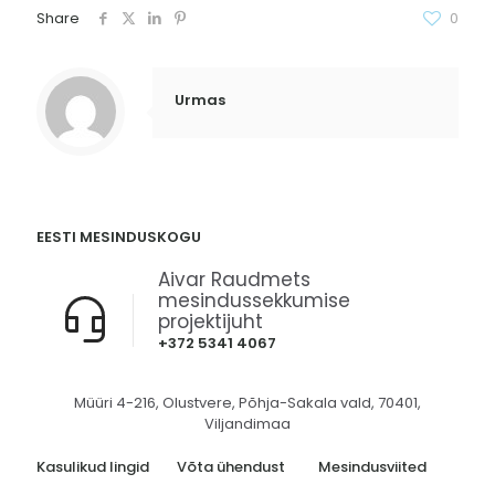
Share
0
Urmas
EESTI MESINDUSKOGU
Aivar Raudmets
mesindussekkumise
projektijuht
+372 5341 4067
Müüri 4-216, Olustvere, Põhja-Sakala vald, 70401,
Viljandimaa
Kasulikud lingid
Võta ühendust
Mesindusviited