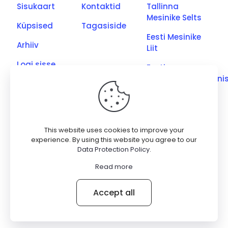
Sisukaart
Kontaktid
Tallinna
Mesinike Selts
Küpsised
Tagasiside
Eesti Mesinike
Arhiiv
Liit
Logi sisse
Eesti
Põllumajandusmini
Eesti Kutseliste
Mesinike Ühing
Saaremaa
This website uses cookies to improve your
Meetootjate
experience. By using this website you agree to our
Data Protection Policy
.
Ühing
Read more
© 2026 Betheme by
Muffin group
| All Rights Reserved |
Accept all
Powered by
WordPress