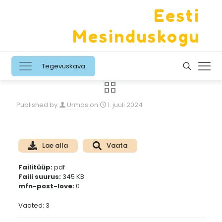
Eesti
Mesinduskogu
Tegevuskava
Published by
Urmas
on
1. juuli 2024
Lae alla
Vaata
Failitüüp:
pdf
Faili suurus:
345 KB
mfn-post-love:
0
Vaated: 3