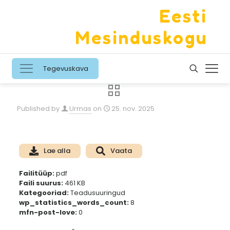
Eesti
Mesinduskogu
Tegevuskava
Published by
Urmas
on
25. nov. 2025
Lae alla
Vaata
Failitüüp:
pdf
Faili suurus:
461 KB
Kategooriad:
Teadusuuringud
wp_statistics_words_count:
8
mfn-post-love:
0