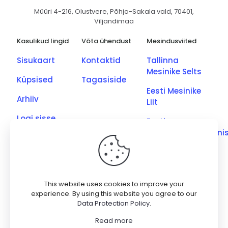
Müüri 4-216, Olustvere, Põhja-Sakala vald, 70401,
Viljandimaa
Kasulikud lingid
Võta ühendust
Mesindusviited
Sisukaart
Kontaktid
Tallinna
Mesinike Selts
Küpsised
Tagasiside
Eesti Mesinike
Arhiiv
Liit
Logi sisse
Eesti
Põllumajandusmini
Eesti Kutseliste
Mesinike Ühing
Saaremaa
This website uses cookies to improve your
Meetootjate
experience. By using this website you agree to our
Data Protection Policy
.
Ühing
Read more