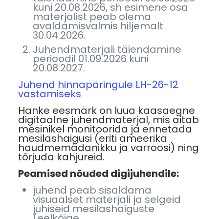
kuni 20.08.2026, sh esimene osa
materjalist peab olema
avaldamisvalmis hiljemalt
30.04.2026.
Juhendmaterjali täiendamine
perioodil 01.09.2026 kuni
20.08.2027.
Juhend hinnapäringule LH-26-12
vastamiseks
Hanke eesmärk on luua kaasaegne
digitaalne juhendmaterjal, mis aitab
mesinikel monitoorida ja ennetada
mesilashaigusi (eriti ameerika
haudmemädanikku ja varroosi) ning
tõrjuda kahjureid.
Peamised nõuded digijuhendile:
juhend peab sisaldama
visuaalset materjali ja selgeid
juhiseid mesilashaiguste
(eelkõige