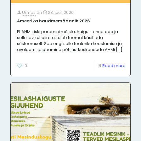
Urmas
on
23. juuli 2026
Ameerika haudmemädanik 2026
Et AHMi riski paremini mõista, haigust ennetada ja
selle levikut piirata, tuleb teemat käsitleda
süsteemselt. See ongi selle teatmiku koostamise ja
avaldamise peamine põhjus: keskenduda AHMi
[…]
0
Read more