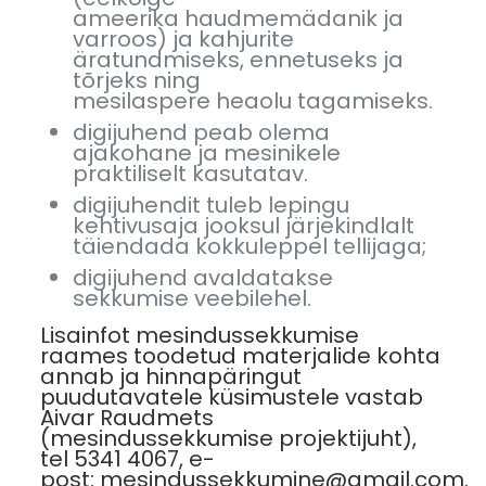
ameerika haudmemädanik ja
varroos) ja kahjurite
äratundmiseks, ennetuseks ja
tõrjeks ning
mesilaspere heaolu tagamiseks.
digijuhend peab olema
ajakohane ja mesinikele
praktiliselt kasutatav.
digijuhendit tuleb lepingu
kehtivusaja jooksul järjekindlalt
täiendada kokkuleppel tellijaga;
digijuhend avaldatakse
sekkumise veebilehel.
Lisainfot mesindussekkumise
raames toodetud materjalide kohta
annab ja hinnapäringut
puudutavatele küsimustele vastab
Aivar Raudmets
(mesindussekkumise projektijuht),
tel 5341 4067, e-
post:
mesindussekkumine@gmail.com
.