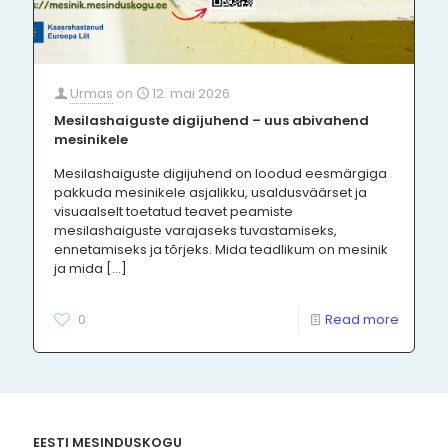
Urmas
on
12. mai 2026
Mesilashaiguste digijuhend – uus abivahend
mesinikele
Mesilashaiguste digijuhend on loodud eesmärgiga
pakkuda mesinikele asjalikku, usaldusväärset ja
visuaalselt toetatud teavet peamiste
mesilashaiguste varajaseks tuvastamiseks,
ennetamiseks ja tõrjeks. Mida teadlikum on mesinik
ja mida
[…]
0
Read more
EESTI MESINDUSKOGU