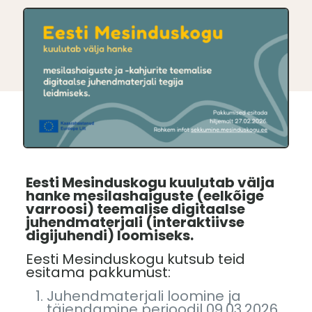
Eesti Mesinduskogu kuulutab välja
hanke mesilashaiguste (eelkõige
varroosi) teemalise digitaalse
juhendmaterjali (interaktiivse
digijuhendi) loomiseks.
Eesti Mesinduskogu kutsub teid
esitama pakkumust:
Juhendmaterjali loomine ja
täiendamine perioodil 09.03.2026