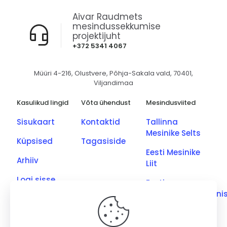
Aivar Raudmets
mesindussekkumise
projektijuht
+372 5341 4067
Müüri 4-216, Olustvere, Põhja-Sakala vald, 70401,
Viljandimaa
Kasulikud lingid
Võta ühendust
Mesindusviited
Sisukaart
Kontaktid
Tallinna
Mesinike Selts
Küpsised
Tagasiside
Eesti Mesinike
Arhiiv
Liit
Logi sisse
Eesti
Põllumajandusmini
Eesti Kutseliste
Mesinike Ühing