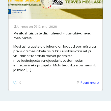
Urmas
on
12. mai 2026
Mesilashaiguste digijuhend – uus abivahend
mesinikele
Mesilashaiguste digijuhend on loodud eesmärgiga
pakkuda mesinikele asjalikku, usaldusväärset ja
visuaalselt toetatud teavet peamiste
mesilashaiguste varajaseks tuvastamiseks,
ennetamiseks ja tõrjeks. Mida teadlikum on mesinik
ja mida
[…]
0
Read more