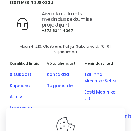
EESTI MESINDUSKOGU
Aivar Raudmets
mesindussekkumise
projektijuht
+372 5341 4067
Müüri 4-216, Olustvere, Põhja-Sakala vald, 70401,
Viljandimaa
Kasulikud lingid
Võta ühendust
Mesindusviited
Sisukaart
Kontaktid
Tallinna
Mesinike Selts
Küpsised
Tagasiside
Eesti Mesinike
Arhiiv
Liit
Logi sisse
Eesti
Põllumajandusmini
Eesti Kutseliste