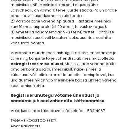
mesinikule, NB! Mesinikel, kes said alguses ühe
EasyChecki, on võimalik teine juurde saada. Palun andke
oma soovist usaldusmesinikule teada.;
2) Varroositõrje vahend Apiguard – antakse mesiniku
kuni 10 mesilasperele (st 20 doosi, tutvustav kogus);
3) Ameerika haudmemädaniku (AHM) tester – antakse
mesinikule iseseisvalt kasutamiseks, usaldusmesiniku
konsultatsiooniga.
Varroosi ja muude mesilashaiguste seire, ennetamise ja
tõrje ning kahjurite tõrje vahendi saab mesinik taotleda
eelregistreerimise alusel
. Mesinik saab vahendi kätte
oma piirkonna usaldusmesinikult, näiteks mesila
külastusel või selleks korraldatud nõustamispäeval, kus
usaldusmesinik annab mesinikele kaasa juhised vahendi
kasutamise kohta.
Registreerunutega võtame ühendust ja
saadame juhised vahendite kättesaamise.
Vajadusel saab täiendavat infot telefonil 53414067.
TÄNAME KOOSTÖÖ EEST!
Aivar Raudmets