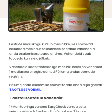
Eesti Mesinduskogu kutsub mesinikke, kes soovivad
kasutada mesindussekkumises soetatud vahendeid,
enda osalemisest teada andma. Vahendeid saab
taotleda kuni neid jätkub.
Vahendeid saab taotleda iga mesinik, kellel on vähemalt
1 mesilaspere registreeritud Põllumajandusloomade
registris.
Palume enda osalemise soovist teada anda alljärgneval
TAOTLUSE VORMIL
.
1. aastal soetatud vahendid:
1) Monitooringu vahend EasyCheck varroalesta
seiramiseks – 1-2 vahendit (võimalusel 2) igale