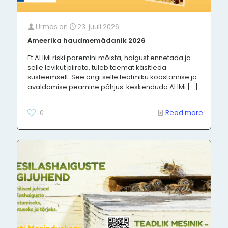
Urmas
on
23. juuli 2026
Ameerika haudmemädanik 2026
Et AHMi riski paremini mõista, haigust ennetada ja
selle levikut piirata, tuleb teemat käsitleda
süsteemselt. See ongi selle teatmiku koostamise ja
avaldamise peamine põhjus: keskenduda AHMi
[…]
0
Read more