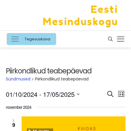
Eesti
Mesinduskogu
Tegevuskava
Piirkondlikud teabepäevad
Sündmused
Piirkondlikud teabepäevad
Sündm
Sün
01/10/2024
 - 
17/05/2025
Otsing
Nime
Vaa
Otsing
Valige
nav
kuupäev.
november 2024
ja
vaadet
L
9
navige