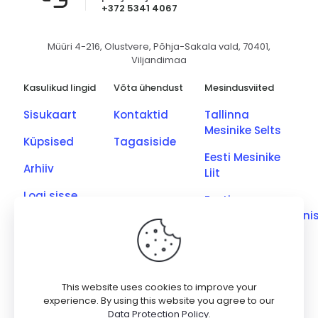
+372 5341 4067
Müüri 4-216, Olustvere, Põhja-Sakala vald, 70401,
Viljandimaa
Kasulikud lingid
Võta ühendust
Mesindusviited
Sisukaart
Kontaktid
Tallinna
Mesinike Selts
Küpsised
Tagasiside
Eesti Mesinike
Arhiiv
Liit
Logi sisse
Eesti
Põllumajandusmini
Eesti Kutseliste
Mesinike Ühing
Saaremaa
This website uses cookies to improve your
Meetootjate
experience. By using this website you agree to our
Data Protection Policy
.
Ühing