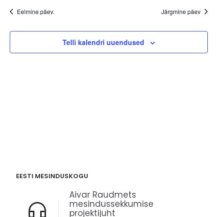
nav
kuupäev.
ja
Eelmine päev.
Järgmine päev
vaadet
navige
Telli kalendri uuendused
EESTI MESINDUSKOGU
Aivar Raudmets
mesindussekkumise
projektijuht