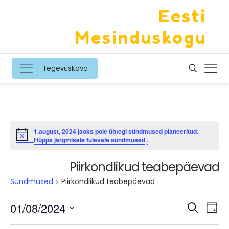
Eesti
Mesinduskogu
Tegevuskava
1.august, 2024 jaoks pole ühtegi sündmused planeeritud.
Notice
Hüppa järgmisele tulevale sündmused
.
Piirkondlikud teabepäevad
Sündmused
Piirkondlikud teabepäevad
Sündm
Sün
01/08/2024
Otsing
Päe
Vaa
Otsing
Valige