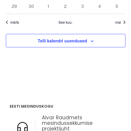
sündmused
sündmused
sündmused
sündmused
sündmused
sündmused
sündmu
0
0
0
0
0
0
0
29
30
1
2
3
4
5
sündmused
sündmused
sündmused
sündmused
sündmused
sündmused
sündm
märts
See kuu.
mai
Telli kalendri uuendused
EESTI MESINDUSKOGU
Aivar Raudmets
mesindussekkumise
projektijuht