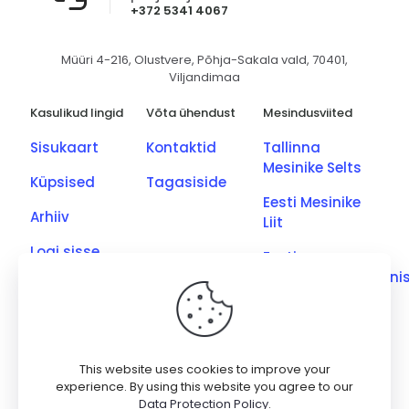
+372 5341 4067
Müüri 4-216, Olustvere, Põhja-Sakala vald, 70401,
Viljandimaa
Kasulikud lingid
Võta ühendust
Mesindusviited
Sisukaart
Kontaktid
Tallinna
Mesinike Selts
Küpsised
Tagasiside
Eesti Mesinike
Arhiiv
Liit
Logi sisse
Eesti
Põllumajandusmini
Eesti Kutseliste
Mesinike Ühing
Saaremaa
This website uses cookies to improve your
Meetootjate
experience. By using this website you agree to our
Data Protection Policy
.
Ühing