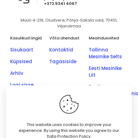
+372 5341 4067
Müüri 4-216, Olustvere, Põhja-Sakala vald, 70401,
Viljandimaa
Kasulikud lingid
Võta ühendust
Mesindusviited
Sisukaart
Kontaktid
Tallinna
Mesinike Selts
Küpsised
Tagasiside
Eesti Mesinike
Arhiiv
Liit
Logi sisse
Eesti
Põllumajandusmini
Eesti Kutseliste
Mesinike Ühing
Saaremaa
This website uses cookies to improve your
Meetootjate
experience. By using this website you agree to our
Data Protection Policy
.
Ühing