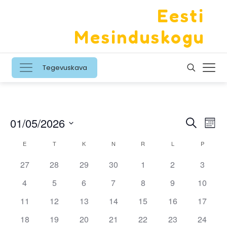
Eesti
Mesinduskogu
Tegevuskava
Sündm
Sün
01/05/2026
Otsing
Kuu
Vaa
Otsing
Valige
Sündmused
nav
E
ESMASPÄEV
T
TEISIPÄEV
K
KOLMAPÄEV
N
NELJAPÄEV
R
REEDE
L
LAUPÄEV
P
PÜHAPÄ
kuupäev.
ja
Kalender
0
0
0
0
0
0
vaadet
0
27
28
29
30
1
2
3
sündmused
sündmused
sündmused
sündmused
sündmused
sündmused
sündm
navige
0
0
0
0
0
0
0
4
5
6
7
8
9
10
sündmused
sündmused
sündmused
sündmused
sündmused
sündmused
sündmu
0
0
0
0
0
0
0
11
12
13
14
15
16
17
sündmused
sündmused
sündmused
sündmused
sündmused
sündmused
sündmu
0
0
0
0
0
0
0
18
19
20
21
22
23
24