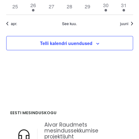
sündmused
sündmused
sündmused
sündmused
sündmused
sündmused
sündmu
1
2
1
26
30
31
0
0
0
0
25
27
28
29
sündmus
sündmused
sündmu
sündmused
sündmused
sündmused
sündmused
apr.
See kuu.
juuni
Telli kalendri uuendused
EESTI MESINDUSKOGU
Aivar Raudmets
mesindussekkumise
projektijuht