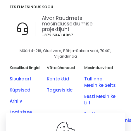
EESTI MESINDUSKOGU
Aivar Raudmets
mesindussekkumise
projektijuht
+372 5341 4067
Müüri 4-216, Olustvere, Põhja-Sakala vald, 70401,
Viljandimaa
Kasulikud lingid
Võta ühendust
Mesindusviited
Sisukaart
Kontaktid
Tallinna
Mesinike Selts
Küpsised
Tagasiside
Eesti Mesinike
Arhiiv
Liit
Logi sisse
Eesti
Põllumajandusmini