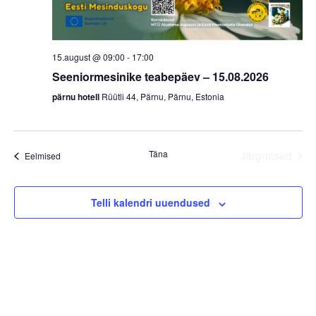
15.august @ 09:00
-
17:00
Seeniormesinike teabepäev – 15.08.2026
pärnu hotell
Rüütli 44, Pärnu, Pärnu, Estonia
Täna
Järgmised
Sündmused
Eelmised
Sündmus
Telli kalendri uuendused