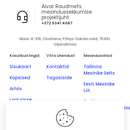
Aivar Raudmets
mesindussekkumise
projektijuht
+372 5341 4067
Müüri 4-216, Olustvere, Põhja-Sakala vald, 70401,
Viljandimaa
Kasulikud lingid
Võta ühendust
Mesindusviited
Sisukaart
Kontaktid
Tallinna
Mesinike Selts
Küpsised
Tagasiside
Eesti Mesinike
Arhiiv
Liit
Logi sisse
Eesti
Põllumajandusmini
Eesti Kutseliste
Mesinike Ühing