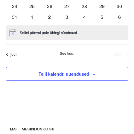
sündmused
sündmused
sündmused
sündmused
sündmused
sündmused
sündmu
0
0
0
0
0
0
0
24
25
26
27
28
29
30
sündmused
sündmused
sündmused
sündmused
sündmused
sündmused
sündmu
0
0
0
0
0
0
0
31
1
2
3
4
5
6
sündmused
sündmused
sündmused
sündmused
sündmused
sündmused
sündm
Sellel päeval pole ühtegi sündmust.
Notice
See kuu.
sept.
juuli
Telli kalendri uuendused
EESTI MESINDUSKOGU