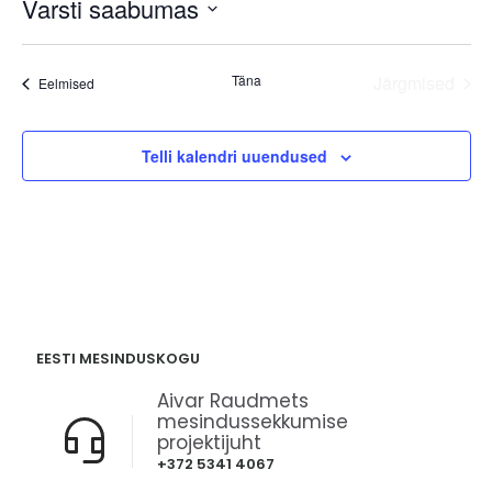
Varsti saabumas
Valige
kuupäev.
Täna
Järgmised
Sündmused
Eelmised
Sündmus
Telli kalendri uuendused
EESTI MESINDUSKOGU
Aivar Raudmets
mesindussekkumise
projektijuht
+372 5341 4067