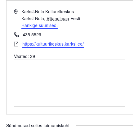
Aadress
Karksi-Nuia Kultuurikeskus
Karksi-Nuia
,
Viljandimaa
Eesti
Hankige suunised.
Telefon
435 5529
Veebileht
https://kultuurikeskus.karksi.ee/
Vaated: 29
Sündmused selles toimumiskoht