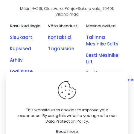
Müüri 4-216, Olustvere, Põhja-Sakala vald, 70401,
Viljandimaa
Kasulikud lingid
Võta ühendust
Mesindusviited
Sisukaart
Kontaktid
Tallinna
Mesinike Selts
Küpsised
Tagasiside
Eesti Mesinike
Arhiiv
Liit
Logi sisse
Eesti
Põllumajandusmini
Eesti Kutseliste
Mesinike Ühing
Saaremaa
This website uses cookies to improve your
Meetootjate
experience. By using this website you agree to our
Data Protection Policy
.
Ühing
Read more