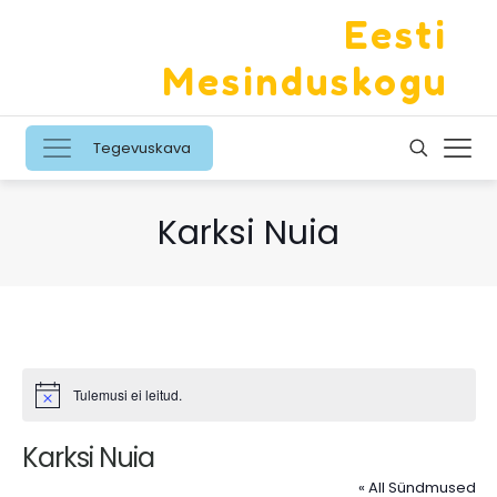
Eesti
Mesinduskogu
Tegevuskava
Karksi Nuia
Tulemusi ei leitud.
Notice
Karksi Nuia
« All Sündmused