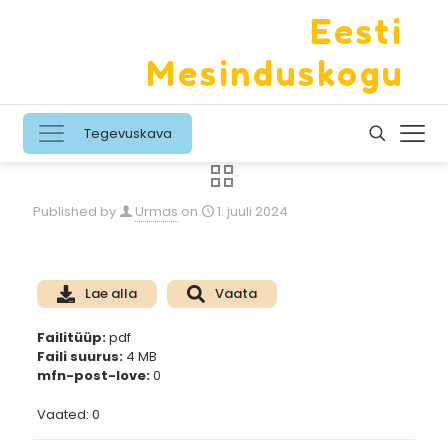
Eesti
Mesinduskogu
Tegevuskava
Published by
Urmas
on
1. juuli 2024
Lae alla
Vaata
Failitüüp:
pdf
Faili suurus:
4 MB
mfn-post-love:
0
Vaated: 0