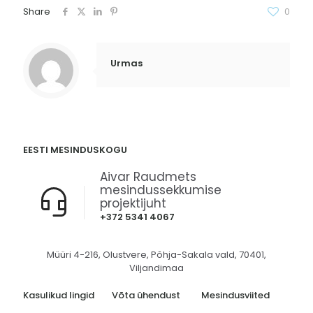
Share
0
Urmas
EESTI MESINDUSKOGU
Aivar Raudmets
mesindussekkumise
projektijuht
+372 5341 4067
Müüri 4-216, Olustvere, Põhja-Sakala vald, 70401,
Viljandimaa
Kasulikud lingid
Võta ühendust
Mesindusviited