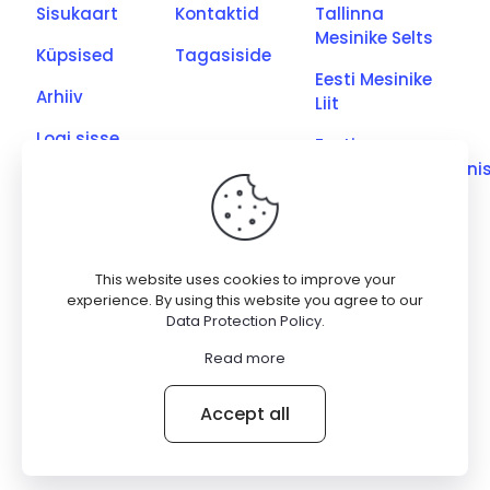
Sisukaart
Kontaktid
Tallinna
Mesinike Selts
Küpsised
Tagasiside
Eesti Mesinike
Arhiiv
Liit
Logi sisse
Eesti
Põllumajandusmini
Eesti Kutseliste
Mesinike Ühing
Saaremaa
This website uses cookies to improve your
Meetootjate
experience. By using this website you agree to our
Data Protection Policy
.
Ühing
Read more
© 2026 Betheme by
Muffin group
| All Rights Reserved |
Accept all
Powered by
WordPress